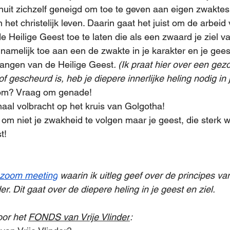
uit zichzelf geneigd om toe te geven aan eigen zwaktes.
 het christelijk leven. Daarin gaat het juist om de arbeid 
 Heilige Geest toe te laten die als een zwaard je ziel va
t namelijk toe aan een de zwakte in je karakter en je gee
vangen van de Heilige Geest
. (Ik praat hier over een gez
 of gescheurd is, heb je diepere innerlijke heling nodig in 
om? Vraag om genade!
maal volbracht op het kruis van Golgotha!
t om niet je zwakheid te volgen maar je geest, die sterk
t!
zoom meeting
 waarin ik uitleg geef over de principes va
der. Dit gaat over de diepere heling in je geest en ziel.
or het 
FONDS van Vrije Vlinder
: