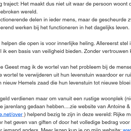
g traject: Het maakt dus niet uit waar de persoon woont d
gebroken wereld.
functionerende delen in ieder mens, maar de gescheurde 
end werken bij het functioneren in het dagelijks leven.
 helpen die open is voor innerlijke heling. Allereerst stel
 ik een basis van veiligheid bieden. Zonder vertrouwen k
e Geest mag ik de wortel van het probleem bij de mense
 wortel te verwijderen uit hun levenstuin waardoor er ru
n nieuw Hemels zaad die hun levenstuin tot nieuwe bloei
 geld verdienen maar om vanuit een rustige woonplek (n
 we jarenlang gedaan hebben....zie website van Antoine &
le.net/over
) helpend bezig te zijn in deze wereld: Rijke
 het geven van giften of door het volledige bedrag voor
oor iemand anders. Meer lezen kun je op mijn website: 
www