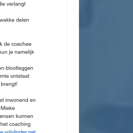
ie verlangt 
zwakke delen 
 ik de coachee 
un je namelijk 
n blootleggen 
imte ontstaat 
 brengt!
iet inwonend en 
 Mieke 
 mensen kunnen 
 het coaching 
.vrijvlinder.net