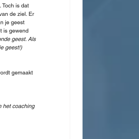
 Toch is dat 
van de ziel. Er 
n je geest 
st is gewend 
onde geest. Als 
je geest!)
 wordt gemaakt 
n het coaching 