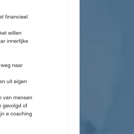
t financieel 
et willen 
r innerlijke 
 weg naar 
en uit eigen 
am van mensen 
 gevolgd of 
jn e coaching 