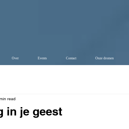
Over
Events
Contact
Onze dromen
min read
 in je geest