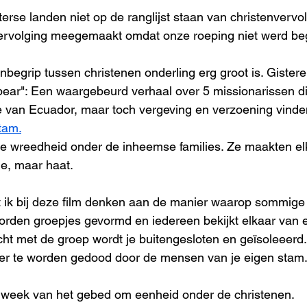
rse landen niet op de ranglijst staan van christenvervo
vervolging meegemaakt omdat onze roeping niet werd be
begrip tussen christenen onderling erg groot is. Gistere
spear": Een waargebeurd verhaal over 5 missionarissen d
le van Ecuador, maar toch vergeving en verzoening vinde
tam.
e wreedheid onder de inheemse families. Ze maakten elk
de, maar haat.
t ik bij deze film denken aan de manier waarop sommige
rden groepjes gevormd en iedereen bekijkt elkaar van e
cht met de groep wordt je buitengesloten en geïsoleeerd. 
eer te worden gedood door de mensen van je eigen stam
 week van het gebed om eenheid onder de christenen.