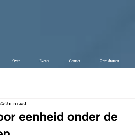
Over
Events
Contact
Onze dromen
25
3 min read
or eenheid onder de
en