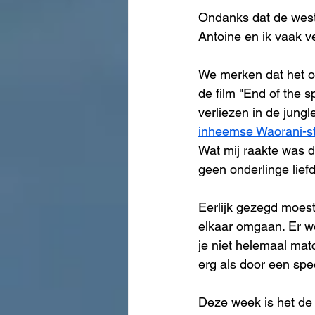
Ondanks dat de weste
Antoine en ik vaak 
We merken dat het on
de film "End of the 
verliezen in de jung
inheemse Waorani-s
Wat mij raakte was d
geen onderlinge lief
Eerlijk gezegd moes
elkaar omgaan. Er wo
je niet helemaal mat
erg als door een sp
Deze week is het de