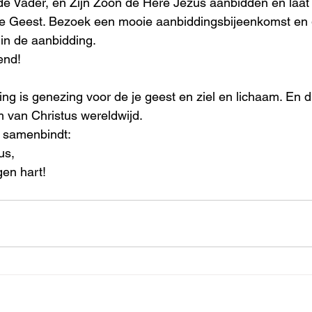
e Vader, en Zijn Zoon de Here Jezus aanbidden en laat 
ige Geest. Bezoek een mooie aanbiddingsbijeenkomst en 
in de aanbidding. 
end! 
ding is genezing voor de je geest en ziel en lichaam. En di
 van Christus wereldwijd. 
e samenbindt: 
us, 
gen hart!