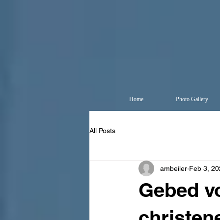
Home
Photo Gallery
All Posts
ambeiler
Feb 3, 20
Gebed vo
christen