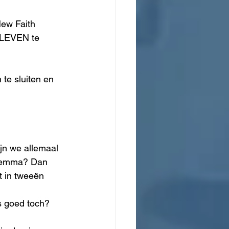
New Faith 
 LEVEN te 
te sluiten en 
jn we allemaal 
dilemma? Dan 
et in tweeën 
is goed toch?