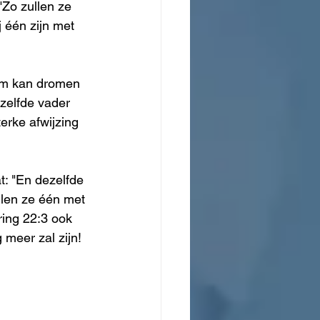
"Zo zullen ze 
j één zijn met  
hem kan dromen 
zelfde vader 
erke afwijzing 
t: "En dezelfde 
llen ze één met 
ring 22:3 ook 
meer zal zijn! 