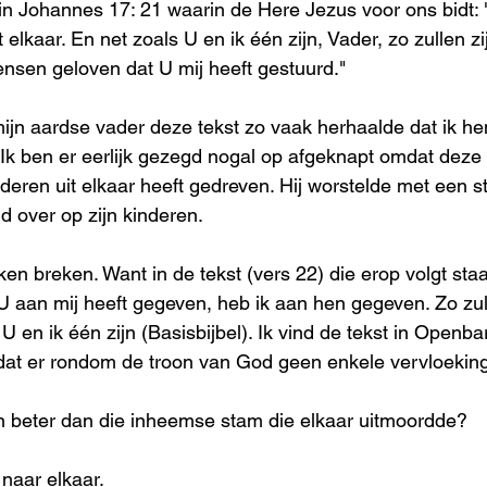
 in Johannes 17: 21 waarin de Here Jezus voor ons bidt: 
 elkaar. En net zoals U en ik één zijn, Vader, zo zullen zi
nsen geloven dat U mij heeft gestuurd."
t mijn aardse vader deze tekst zo vaak herhaalde dat ik 
 Ik ben er eerlijk gezegd nogal op afgeknapt omdat deze 
nderen uit elkaar heeft gedreven. Hij worstelde met een st
d over op zijn kinderen.
en breken. Want in de tekst (vers 22) die erop volgt staa
U aan mij heeft gegeven, heb ik aan hen gegeven. Zo zu
s U en ik één zijn (Basisbijbel). Ik vind de tekst in Openba
dat er rondom de troon van God geen enkele vervloeking 
nen beter dan die inheemse stam die elkaar uitmoordde?
naar elkaar.