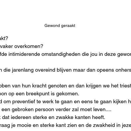
Gewond geraakt
akt?
al vaker overkomen? 
lfde intimiderende omstandigheden die jou in deze gewon
n die jarenlang overeind blijven maar dan opeens onherst
en van hun kracht genoten en dan krijgen we het triest
oon op een breekpunt is gekomen.
d om preventief te werk te gaan en eens te gaan kijken
 een gebroken persoon verder zal moet leven....
k dat iedereen sterke en zwakke kanten heeft.
graag je mooie en sterke kant zien en de zwakheid in jezel