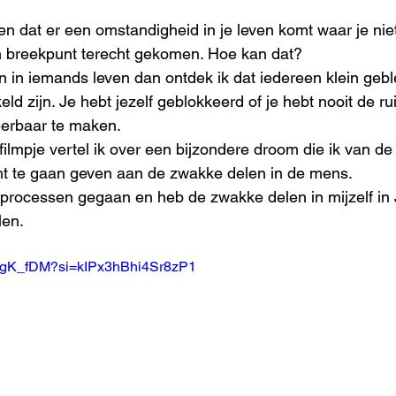
n dat er een omstandigheid in je leven komt waar je ni
n breekpunt terecht gekomen. Hoe kan dat?
en in iemands leven dan ontdek ik dat iedereen klein geb
keld zijn. Je hebt jezelf geblokkeerd of je hebt nooit de 
erbaar te maken.
filmpje vertel ik over een bijzondere droom die ik van 
t te gaan geven aan de zwakke delen in de mens.
l processen gegaan en heb de zwakke delen in mijzelf in 
len.
47gK_fDM?si=kIPx3hBhi4Sr8zP1