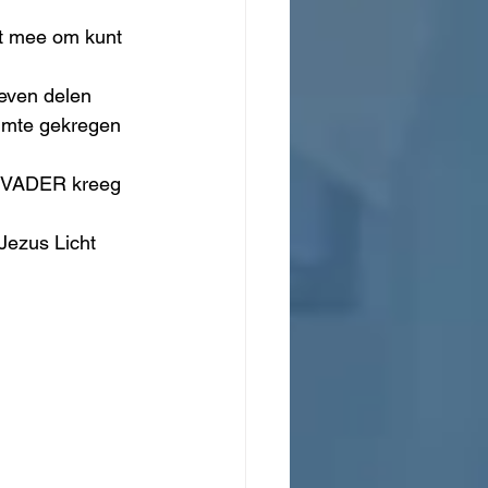
et mee om kunt 
leven delen 
ruimte gekregen 
de VADER kreeg 
Jezus Licht 