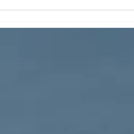
En toen was er vrede....
Hers
hote