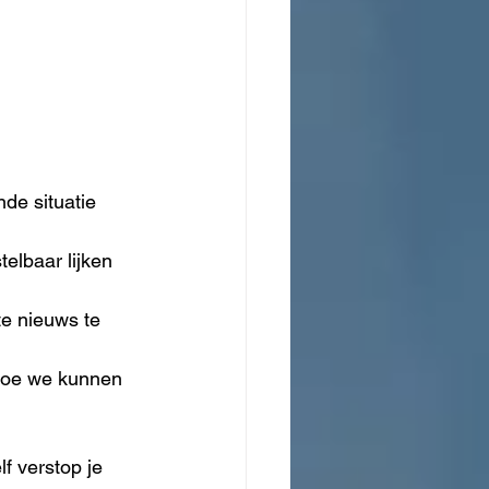
de situatie 
elbaar lijken 
e nieuws te 
 hoe we kunnen 
f verstop je 